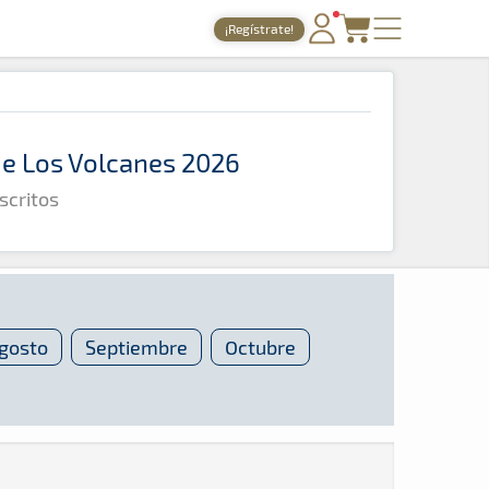
¡Regístrate!
PORTADA
TIEMPOS ONLINE
 de Los Volcanes 2026
NOTICIAS
scritos
AGENDA
GALERÍAS
TIENDA
ARCHIVO
gosto
Septiembre
Octubre