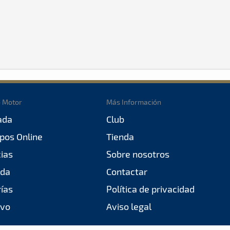
o Motor
Más Información
ada
Club
pos Online
Tienda
cias
Sobre nosotros
da
Contactar
rías
Política de privacidad
ivo
Aviso legal