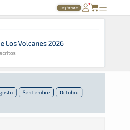
¡Regístrate!
PORTADA
TIEMPOS ONLINE
 de Los Volcanes 2026
NOTICIAS
scritos
AGENDA
GALERÍAS
TIENDA
ARCHIVO
gosto
Septiembre
Octubre