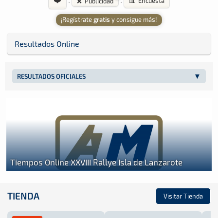
·
·
📊 Encuesta
❌ Publicidad
¡Regístrate
gratis
y consigue más!
Resultados Online
RESULTADOS OFICIALES
Tiempos Online XXVIII Rallye Isla de Lanzarote
TIENDA
Visitar Tienda