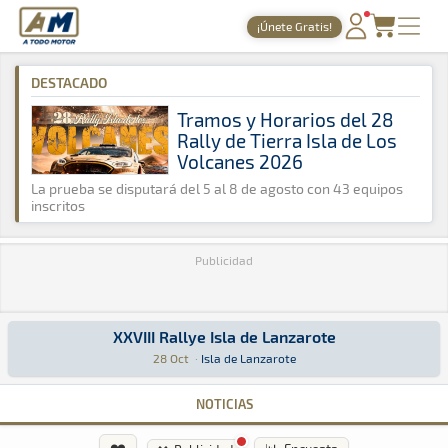
A Todo Motor
· Revista del motor desde 1999
¡Únete Gratis!
A Todo Motor
»
Agenda
»
2006
»
Octubre
PORTADA
DESTACADO
TIEMPOS ONLINE
Tramos y Horarios del 28
Rally de Tierra Isla de Los
NOTICIAS
Volcanes 2026
AGENDA
La prueba se disputará del 5 al 8 de agosto con 43 equipos
inscritos
GALERÍAS
Publicidad
TIENDA
ARCHIVO
XXVIII Rallye Isla de Lanzarote
XXVIII Rallye Isla de Lanzarote
Rally · XXVIII Rallye Isla de Lanzarote: Aquí podrás encontrar toda 
Isla de Lanzarote
Isla de Lanzarote
28 Oct
·
Isla de Lanzarote
NOTICIAS
❤️