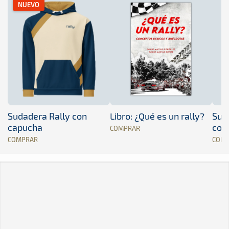
NUEVO
Sudadera Rally con
Libro: ¿Qué es un rally?
Sud
capucha
con
COMPRAR
COMPRAR
COM