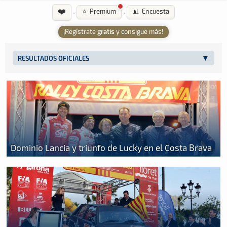
❤️
·
·
⭐ Premium
📊 Encuesta
¡Regístrate
gratis
y consigue más!
RESULTADOS OFICIALES
Dominio Lancia y triunfo de Lucky en el Costa Brava