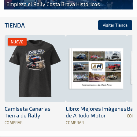
Empieza el Rally Costa Brava Históricos
TIENDA
Visitar Tienda
NUEVO
Camiseta Canarias
Libro: Mejores imágenes
Band
Tierra de Rally
de A Todo Motor
COM
COMPRAR
COMPRAR