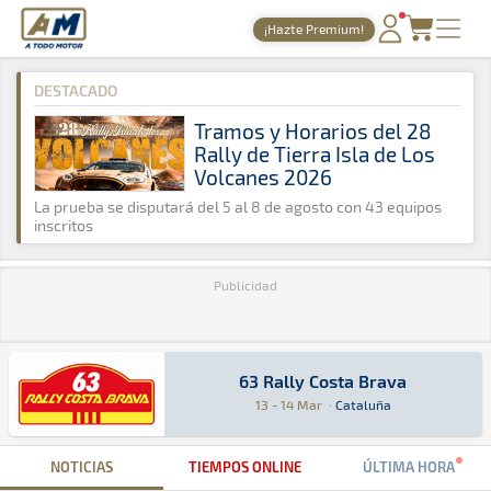
A Todo Motor
· Revista del motor desde 1999
¡Hazte Premium!
A Todo Motor
»
Agenda
»
2015
»
Marzo
PORTADA
DESTACADO
TIEMPOS ONLINE
Tramos y Horarios del 28
Rally de Tierra Isla de Los
NOTICIAS
Volcanes 2026
AGENDA
La prueba se disputará del 5 al 8 de agosto con 43 equipos
inscritos
GALERÍAS
Publicidad
TIENDA
ARCHIVO
63 Rally Costa Brava
63 Rally Costa Brava
Rally · 63 Rally Costa Brava: Aquí podrás enco
Cataluña
Cataluña
13 - 14 Mar
·
Cataluña
NOTICIAS
TIEMPOS ONLINE
ÚLTIMA HORA