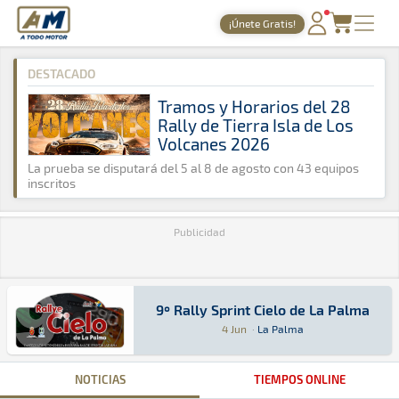
A Todo Motor
· Revista del motor desde 1999
¡Únete Gratis!
A Todo Motor
»
Agenda
»
2016
»
Junio
PORTADA
DESTACADO
TIEMPOS ONLINE
Tramos y Horarios del 28
Rally de Tierra Isla de Los
NOTICIAS
Volcanes 2026
AGENDA
La prueba se disputará del 5 al 8 de agosto con 43 equipos
inscritos
GALERÍAS
Publicidad
TIENDA
ARCHIVO
9º Rally Sprint Cielo de La Palma
9º Rally Sprint Cielo de La Palma
Rally Sprint · 9º Rally Sprint Cielo de La Pal
La Palma
La Palma
4 Jun
·
La Palma
NOTICIAS
TIEMPOS ONLINE