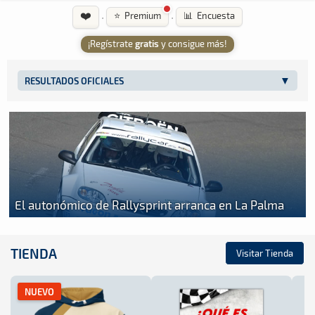
❤️
·
·
⭐ Premium
📊 Encuesta
¡Regístrate
gratis
y consigue más!
RESULTADOS OFICIALES
El autonómico de Rallysprint arranca en La Palma
TIENDA
Visitar Tienda
NUEVO