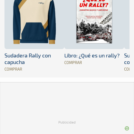
Sudadera Rally con
Libro: ¿Qué es un rally?
Sud
capucha
con
COMPRAR
COMPRAR
COM
Publicidad