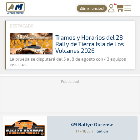
A Todo Motor
· Revista del motor desde 1999
¡Sin anuncios!
A Todo Motor
»
Agenda
»
2016
»
Junio
PORTADA
DESTACADO
TIEMPOS ONLINE
Tramos y Horarios del 28
Rally de Tierra Isla de Los
NOTICIAS
Volcanes 2026
AGENDA
La prueba se disputará del 5 al 8 de agosto con 43 equipos
inscritos
GALERÍAS
Publicidad
TIENDA
ARCHIVO
49 Rallye Ourense
49 Rallye Ourense
Rally · 49 Rallye Ourense: Aquí podrás encontr
Galicia
Galicia
17 - 18 Jun
·
Galicia