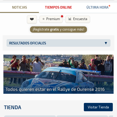
NOTICIAS
TIEMPOS ONLINE
ÚLTIMA HORA
❤️
·
·
⭐ Premium
📊 Encuesta
¡Regístrate
gratis
y consigue más!
RESULTADOS OFICIALES
Todos quieren estar en el Rallye de Ourense 2016
TIENDA
Visitar Tienda