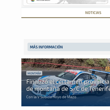
NOTICIAS
MÁS INFORMACIÓN
MONTAÑA
Finalizó el certamen provincia
de montaña de S/C de Tenerif
Con la V Subida Hoyo de Mazo