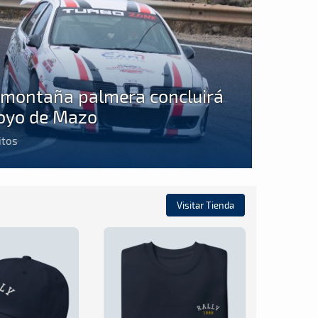
 montaña palmera concluirá
Hoyo de Mazo
itos
Visitar Tienda