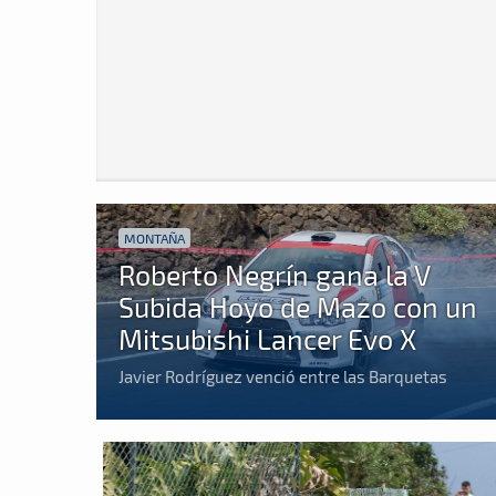
MONTAÑA
Roberto Negrín gana la V
Subida Hoyo de Mazo con un
Mitsubishi Lancer Evo X
Javier Rodríguez venció entre las Barquetas