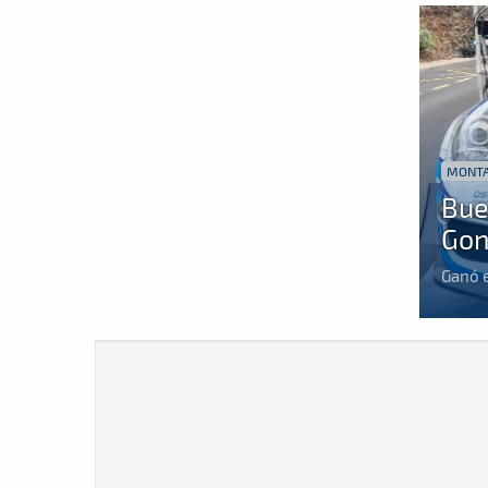
MONT
Bue
Gon
Ganó e