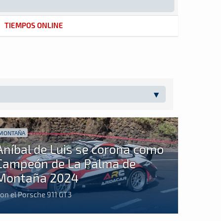
TIEMPOS ONLINE
MONTAÑA
Aníbal de Luis se corona como
Campeón de La Palma de
Montaña 2024
on el Porsche 911 GT3