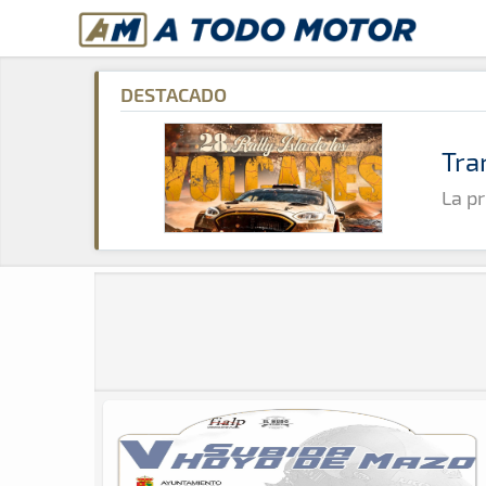
A Todo Motor
· Revista del motor desde 1999
A Todo Motor
»
Agenda
»
2024
»
Diciembre
DESTACADO
Tra
La pr
Revista del motor desde 1999