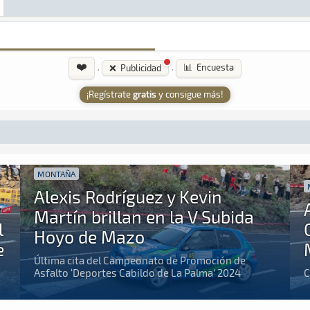
❤️
·
·
📊 Encuesta
❌ Publicidad
¡Regístrate
gratis
y consigue más!
MONTAÑA
Alexis Rodríguez y Kevin
Martín brillan en la V Subida
l
Hoyo de Mazo
e
Última cita del Campeonato de Promoción de
Asfalto ‘Deportes Cabildo de La Palma’ 2024
C