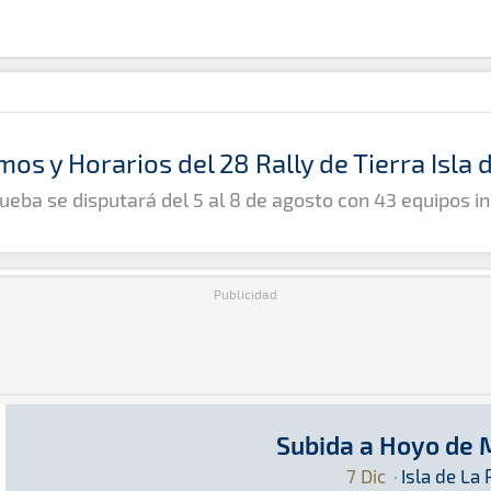
mos y Horarios del 28 Rally de Tierra Isla
ueba se disputará del 5 al 8 de agosto con 43 equipos in
Publicidad
Subida a Hoyo de
Subida a Hoyo de Mazo 2024
Montaña · Subida a Hoyo de Mazo 2024: Aquí po
Isla de La Palma
Isla de La Palma
7 Dic
·
Isla de La