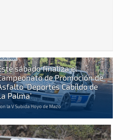
MONTAÑA
Este sábado finaliza el
Campeonato de Promoción de
Asfalto ‘Deportes Cabildo de
La Palma’
on la V Subida Hoyo de Mazo