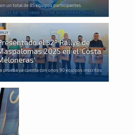
on un total de 85 equipos participantes
RALLY
Presentado el 52º Rallye de
Maspalomas 2025 en el 'Costa
Meloneras'
a prueba ya cuenta con unos 90 equipos inscritos