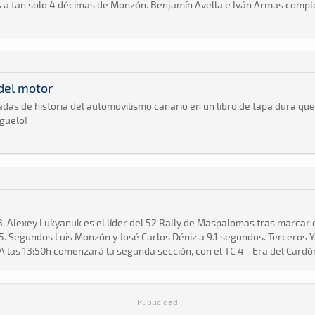
s a tan solo 4 décimas de Monzón. Benjamín Avella e Iván Armas complet
 del motor
s de historia del automovilismo canario en un libro de tapa dura que y
íguelo!
3, Alexey Lukyanuk es el líder del 52 Rally de Maspalomas tras marcar 
.5. Segundos Luis Monzón y José Carlos Déniz a 9.1 segundos. Terceros 
. A las 13:50h comenzará la segunda sección, con el TC 4 - Era del Cardó
Publicidad