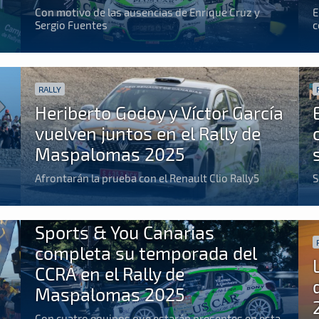
Con motivo de las ausencias de Enrique Cruz y
E
Sergio Fuentes
c
RALLY
Heriberto Godoy y Víctor García
vuelven juntos en el Rally de
Maspalomas 2025
Afrontarán la prueba con el Renault Clio Rally5
S
RALLY
Sports & You Canarias
completa su temporada del
CCRA en el Rally de
Maspalomas 2025
Con cuatro equipos que estarán presentes en esta