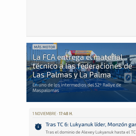
MÁS MOTOR
La FCA entrega el material
técnico a las federaciones de
Las Palmas y La Palma
En uno de los intermedios del 52º Rallye de
Maspalomas
1 NOVIEMBRE ·
17:48 H.
Tras TC 6: Lukyanuk líder, Monzón ga
Tras el dominio de Alexey Lukyanuk hasta el TC