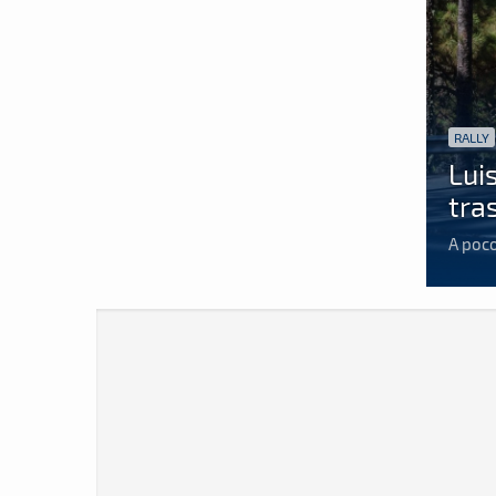
RALLY
Lui
tra
A poc