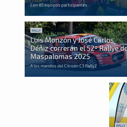
Con 85 equipos participantes
RALLY
Luis Monzón y José Carlos
Déniz correrán el 52º Rallye d
Maspalomas 2025
A los mandos del Citroën C3 Rally2
RALLY