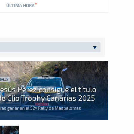
ÚLTIMA HORA
RALLY
Jesús Pérez consigue el título
de Clio Trophy Canarias 2025
ras ganar en el 52º Rally de Maspalomas