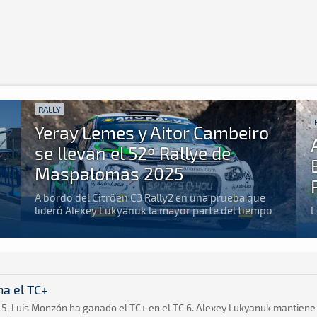
RALLY
Yeray Lemes y Aitor Cambeiro
se llevan el 52º Rallye de
Maspalomas 2025
A bordo del Citro¨en C3 Rally2 en una prueba que
lideró Alexey Lukyanuk la mayor parte del tiempo
L
na el TC+
 5, Luis Monzón ha ganado el TC+ en el TC 6. Alexey Lukyanuk mantiene 