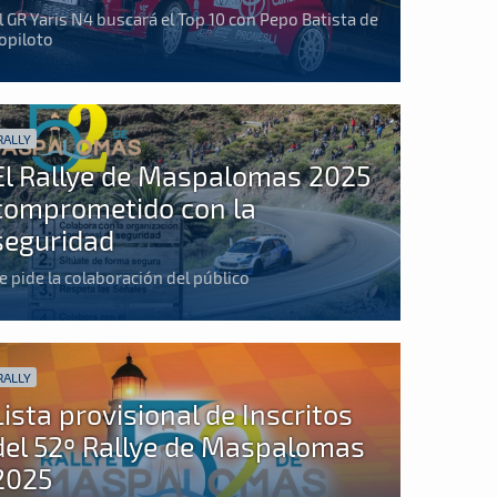
l GR Yaris N4 buscará el Top 10 con Pepo Batista de
opiloto
RALLY
El Rallye de Maspalomas 2025
comprometido con la
seguridad
e pide la colaboración del público
RALLY
Lista provisional de Inscritos
del 52º Rallye de Maspalomas
2025