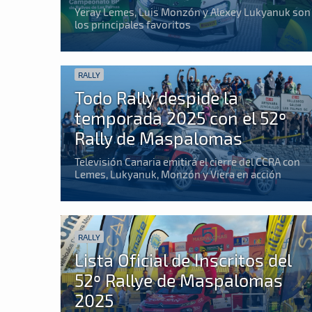
Yeray Lemes, Luis Monzón y Alexey Lukyanuk son
los principales favoritos
RALLY
Todo Rally despide la
temporada 2025 con el 52º
Rally de Maspalomas
Televisión Canaria emitirá el cierre del CCRA con
Lemes, Lukyanuk, Monzón y Viera en acción
RALLY
Lista Oficial de Inscritos del
52º Rallye de Maspalomas
2025