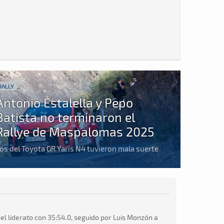
RALLY
Antonio Estalella y Pepo
Batista no terminaron el
Rallye de Maspalomas 2025
os del Toyota GR Yaris N4 tuvieron mala suerte
el liderato con 35:54.0, seguido por Luis Monzón a