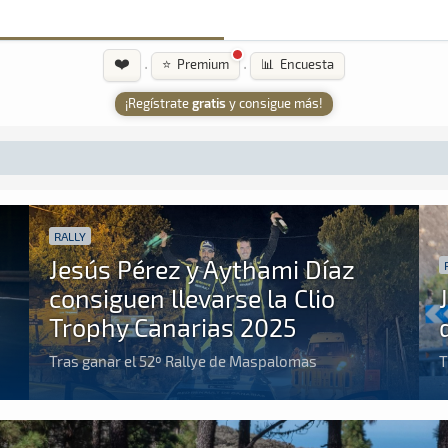
❤️
·
·
⭐ Premium
📊 Encuesta
¡Regístrate
gratis
y consigue más!
RALLY
Jesús Pérez y Aythami Díaz
consiguen llevarse la Clio
Trophy Canarias 2025
Tras ganar el 52º Rallye de Maspalomas
T