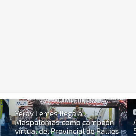
RALLY
º
Yeray Lemes llega a
Maspalomas como campeón
virtual del Provincial de Rallies