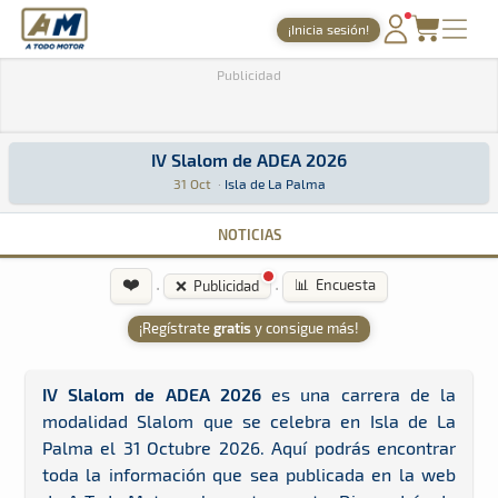
A Todo Motor
· Revista del motor desde 1999
¡Inicia sesión!
A Todo Motor
»
Agenda
»
2026
»
Octubre
PORTADA
Publicidad
TIEMPOS ONLINE
IV Slalom de ADEA 2026
NOTICIAS
IV Slalom de ADEA 2026
Slalom · IV Slalom de ADEA 2026: Aquí podrás encontrar toda la infor
Isla de La Palma
Isla de La Palma
31 Oct
·
Isla de La Palma
AGENDA
NOTICIAS
GALERÍAS
❤️
·
·
📊 Encuesta
❌ Publicidad
TIENDA
¡Regístrate
gratis
y consigue más!
ARCHIVO
IV Slalom de ADEA 2026
es una carrera de la
modalidad Slalom que se celebra en Isla de La
Palma el 31 Octubre 2026. Aquí podrás encontrar
toda la información que sea publicada en la web