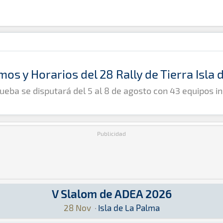
mos y Horarios del 28 Rally de Tierra Isla
ueba se disputará del 5 al 8 de agosto con 43 equipos in
Publicidad
V Slalom de ADEA 2026
 podrás encontrar toda la información que sea p
28 Nov
·
Isla de La Palma