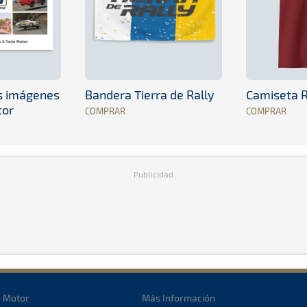
es imágenes
Bandera Tierra de Rally
Camiseta R
tor
COMPRAR
COMPRAR
Publicidad
o Motor
Más Información