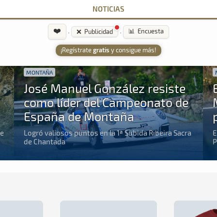
NOTICIAS
❤️
·
·
📊 Encuesta
❌ Publicidad
¡Regístrate
gratis
y consigue más!
MONTAÑA
José Manuel González resiste
como líder del Campeonato de
España de Montaña
de
Logró valiosos puntos en la 1ª Subida Ribeira Sacra
E
de Chantada
P