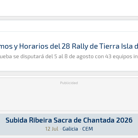
mos y Horarios del 28 Rally de Tierra Isla
ueba se disputará del 5 al 8 de agosto con 43 equipos in
Publicidad
Subida Ribeira Sacra de Chantada 2026
026
antada 2026 · CEM: Aquí podrás encontrar toda 
12 Jul
·
Galicia
·
CEM