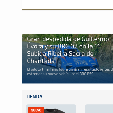
MONTAÑA
Gran despedida de Guillermo
Évora y su BRC 02 en la 1ª
Subida Ribeira Sacra de
Chantada
El piloto tinerfeño logra un gran resultado antes 
estrenar su nuevo vehículo: el BRC B59
TIENDA
NUEVO