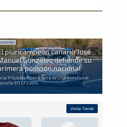
MONTAÑA
El pluricampeón canario José
Manuel González defiende su
primera posición nacional
n la 1ª Subida Ribeira Sacra de Chantada con el
orsche 911 GT3 2015
Visitar Tienda