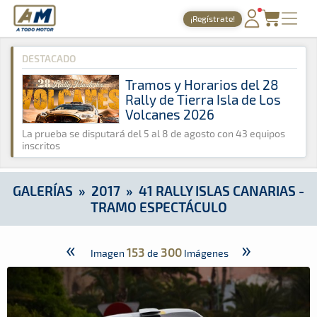
A Todo Motor
· Revista del motor desde 1999
¡Regístrate!
A Todo Motor
»
Galerías
»
2017
»
41 Rally Islas Canarias - Tr
PORTADA
DESTACADO
TIEMPOS ONLINE
Tramos y Horarios del 28
Rally de Tierra Isla de Los
NOTICIAS
Volcanes 2026
AGENDA
La prueba se disputará del 5 al 8 de agosto con 43 equipos
inscritos
GALERÍAS
TIENDA
GALERÍAS
»
2017
»
41 RALLY ISLAS CANARIAS -
TRAMO ESPECTÁCULO
ARCHIVO
«
»
153
300
Imagen
de
Imágenes