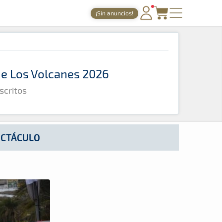
¡Sin anuncios!
PORTADA
TIEMPOS ONLINE
 de Los Volcanes 2026
NOTICIAS
scritos
AGENDA
GALERÍAS
TIENDA
PECTÁCULO
ARCHIVO