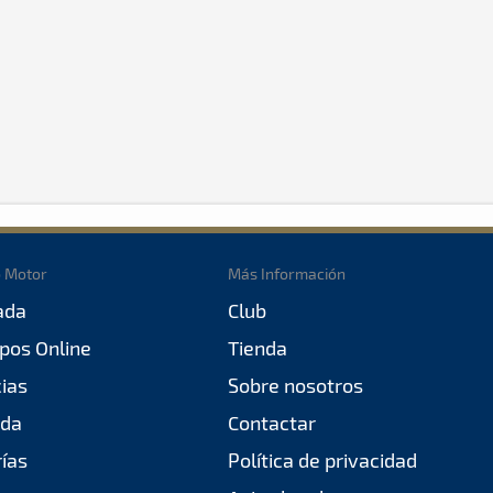
o Motor
Más Información
ada
Club
pos Online
Tienda
cias
Sobre nosotros
da
Contactar
rías
Política de privacidad