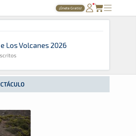
¡Únete Gratis!
PORTADA
TIEMPOS ONLINE
 de Los Volcanes 2026
NOTICIAS
scritos
AGENDA
GALERÍAS
TIENDA
PECTÁCULO
ARCHIVO