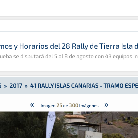
amo Espectáculo
mos y Horarios del 28 Rally de Tierra Isla
ueba se disputará del 5 al 8 de agosto con 43 equipos in
S
»
2017
»
41 RALLY ISLAS CANARIAS - TRAMO ES
«
»
25
300
Imagen
de
Imágenes