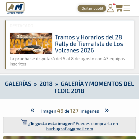
A Todo Motor
· Revista del motor desde 1999
¡Quitar publi!
A Todo Motor
»
Galerías
»
2018
»
Galería y Momentos del I CD
PORTADA
DESTACADO
TIEMPOS ONLINE
Tramos y Horarios del 28
Rally de Tierra Isla de Los
NOTICIAS
Volcanes 2026
AGENDA
La prueba se disputará del 5 al 8 de agosto con 43 equipos
inscritos
GALERÍAS
TIENDA
GALERÍAS
»
2018
»
GALERÍA Y MOMENTOS DEL
I CDIC 2018
ARCHIVO
«
»
49
127
Imagen
de
Imágenes
¿Te gusta esta imagen?
Puedes comprarla en
burbugrafia@gmail.com