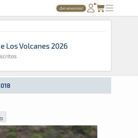
¡Sin anuncios!
PORTADA
TIEMPOS ONLINE
 de Los Volcanes 2026
NOTICIAS
scritos
AGENDA
GALERÍAS
TIENDA
2018
ARCHIVO
om