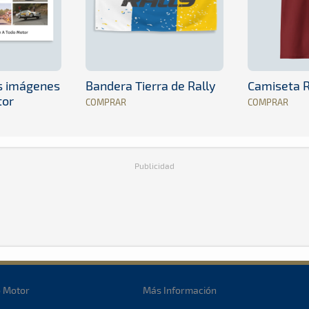
es imágenes
Bandera Tierra de Rally
Camiseta R
tor
COMPRAR
COMPRAR
Publicidad
o Motor
Más Información