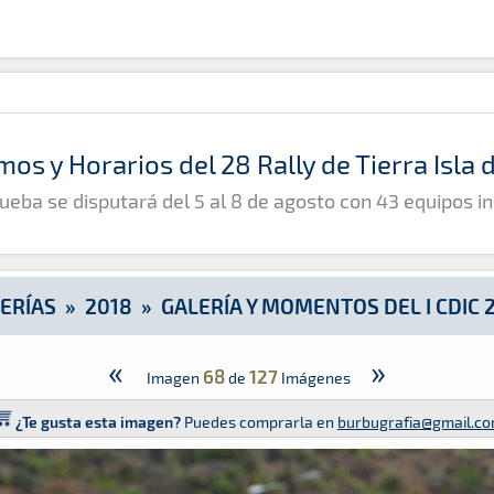
IC 2018
mos y Horarios del 28 Rally de Tierra Isla
ueba se disputará del 5 al 8 de agosto con 43 equipos in
ERÍAS
»
2018
»
GALERÍA Y MOMENTOS DEL I CDIC 
«
»
68
127
Imagen
de
Imágenes
¿Te gusta esta imagen?
Puedes comprarla en
burbugrafia@gmail.c