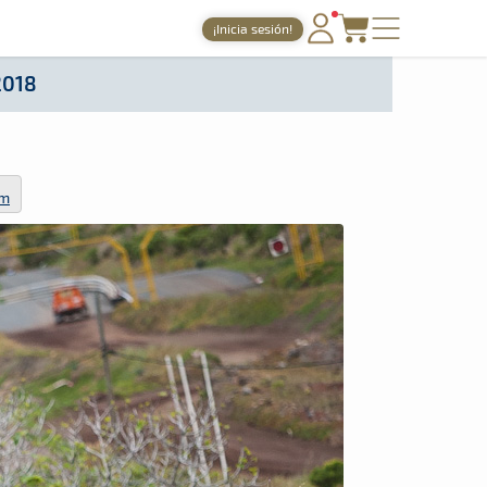
¡Inicia sesión!
PORTADA
2018
TIEMPOS ONLINE
NOTICIAS
om
AGENDA
GALERÍAS
TIENDA
ARCHIVO