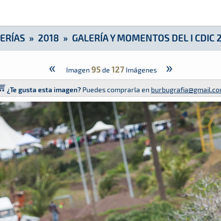
IC 2018
ERÍAS
»
2018
»
GALERÍA Y MOMENTOS DEL I CDIC 
«
»
95
127
Imagen
de
Imágenes
¿Te gusta esta imagen?
Puedes comprarla en
burbugrafia@gmail.c