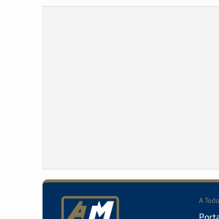
A Tod
Port