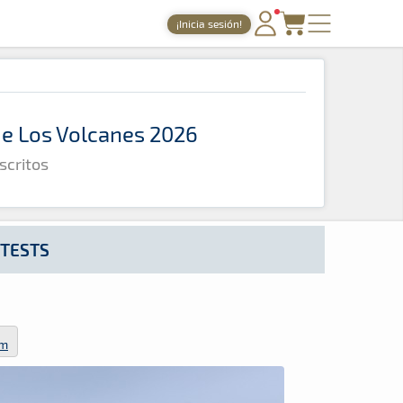
¡Inicia sesión!
PORTADA
TIEMPOS ONLINE
 de Los Volcanes 2026
NOTICIAS
scritos
AGENDA
GALERÍAS
TIENDA
 TESTS
ARCHIVO
om