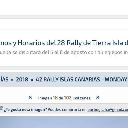
nday Tests
mos y Horarios del 28 Rally de Tierra Isla
ueba se disputará del 5 al 8 de agosto con 43 equipos in
ÍAS
»
2018
»
42 RALLY ISLAS CANARIAS - MONDAY
«
»
18
102
Imagen
de
Imágenes
¿Te gusta esta imagen?
Puedes comprarla en
burbugrafia@gmail.c