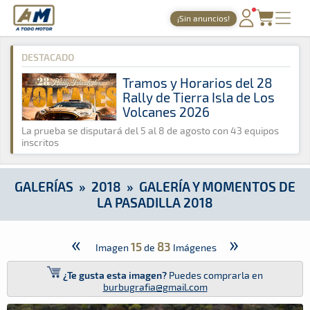
A Todo Motor
· Revista del motor desde 1999
¡Sin anuncios!
A Todo Motor
»
Galerías
»
2018
»
Galería y Momentos de La Pa
PORTADA
DESTACADO
TIEMPOS ONLINE
Tramos y Horarios del 28
Rally de Tierra Isla de Los
NOTICIAS
Volcanes 2026
AGENDA
La prueba se disputará del 5 al 8 de agosto con 43 equipos
inscritos
GALERÍAS
TIENDA
GALERÍAS
»
2018
»
GALERÍA Y MOMENTOS DE
LA PASADILLA 2018
ARCHIVO
«
»
15
83
Imagen
de
Imágenes
¿Te gusta esta imagen?
Puedes comprarla en
burbugrafia@gmail.com