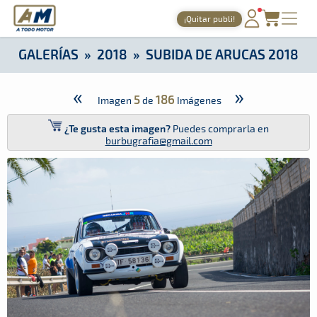
A Todo Motor
· Revista del motor desde 1999
¡Quitar publi!
A Todo Motor
»
Galerías
»
2018
»
Subida de Arucas 2018
PORTADA
GALERÍAS
»
2018
»
SUBIDA DE ARUCAS 2018
TIEMPOS ONLINE
«
»
5
186
Imagen
de
Imágenes
NOTICIAS
¿Te gusta esta imagen?
Puedes comprarla en
AGENDA
burbugrafia@gmail.com
GALERÍAS
TIENDA
ARCHIVO