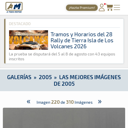
A Todo Motor
· Revista del motor desde 1999
¡Hazte Premium!
A Todo Motor
»
Galerías
»
2005
»
Las mejores imágenes de 2
PORTADA
DESTACADO
TIEMPOS ONLINE
Tramos y Horarios del 28
Rally de Tierra Isla de Los
NOTICIAS
Volcanes 2026
AGENDA
La prueba se disputará del 5 al 8 de agosto con 43 equipos
inscritos
GALERÍAS
TIENDA
GALERÍAS
»
2005
»
LAS MEJORES IMÁGENES
DE 2005
ARCHIVO
«
»
220
310
Imagen
de
Imágenes