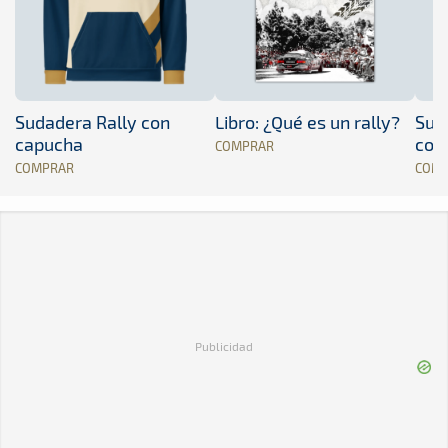
Sudadera Rally con
Libro: ¿Qué es un rally?
Sud
capucha
con
COMPRAR
COMPRAR
COM
Publicidad