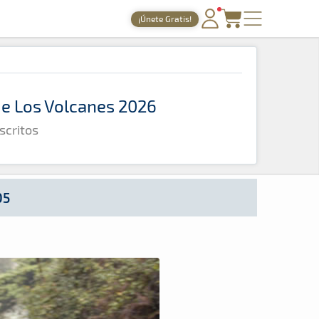
¡Únete Gratis!
PORTADA
TIEMPOS ONLINE
 de Los Volcanes 2026
NOTICIAS
scritos
AGENDA
GALERÍAS
TIENDA
05
ARCHIVO