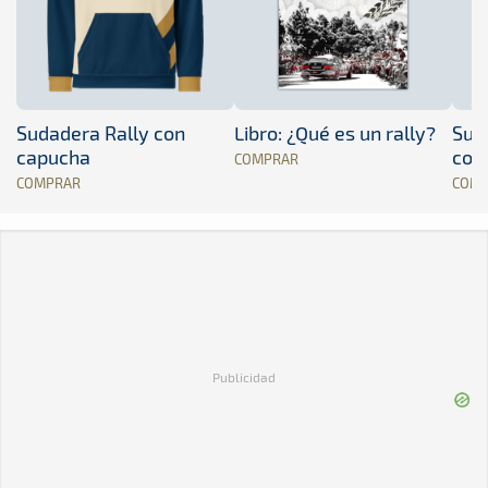
Sudadera Rally con
Libro: ¿Qué es un rally?
Sud
capucha
con
COMPRAR
COMPRAR
COM
Publicidad