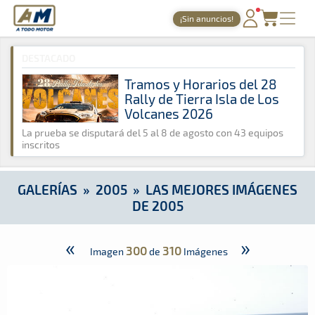
A Todo Motor
· Revista del motor desde 1999
¡Sin anuncios!
A Todo Motor
»
Galerías
»
2005
»
Las mejores imágenes de 2
PORTADA
DESTACADO
TIEMPOS ONLINE
Tramos y Horarios del 28
Rally de Tierra Isla de Los
NOTICIAS
Volcanes 2026
AGENDA
La prueba se disputará del 5 al 8 de agosto con 43 equipos
inscritos
GALERÍAS
TIENDA
GALERÍAS
»
2005
»
LAS MEJORES IMÁGENES
DE 2005
ARCHIVO
«
»
300
310
Imagen
de
Imágenes