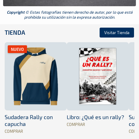
Copyright
© Estas fotografias tienen derecho de autor, por lo que está
prohibida su utilización sin la expresa autorización.
TIENDA
Visitar Tienda
NUEVO
Sudadera Rally con
Libro: ¿Qué es un rally?
Sud
capucha
con
COMPRAR
COMPRAR
COM