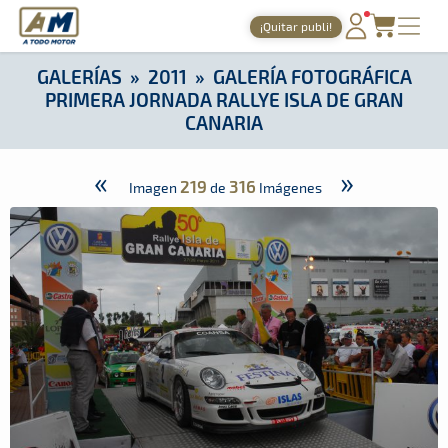
A Todo Motor
· Revista del motor desde 1999
¡Quitar publi!
A Todo Motor
»
Galerías
»
2011
»
Galería Fotográfica primera j
PORTADA
GALERÍAS
»
2011
»
GALERÍA FOTOGRÁFICA
PRIMERA JORNADA RALLYE ISLA DE GRAN
TIEMPOS ONLINE
CANARIA
NOTICIAS
«
»
219
316
AGENDA
Imagen
de
Imágenes
GALERÍAS
TIENDA
ARCHIVO