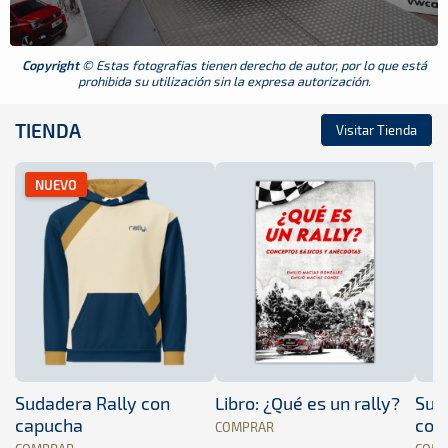
Copyright
© Estas fotografias tienen derecho de autor, por lo que está
prohibida su utilización sin la expresa autorización.
TIENDA
Visitar Tienda
NUEVO
Sudadera Rally con
Libro: ¿Qué es un rally?
Sud
capucha
con
COMPRAR