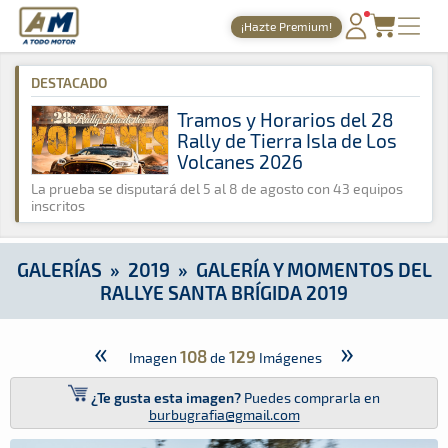
A Todo Motor
· Revista del motor desde 1999
¡Hazte Premium!
A Todo Motor
»
Galerías
»
2019
»
Galería y Momentos del Rall
PORTADA
DESTACADO
TIEMPOS ONLINE
Tramos y Horarios del 28
Rally de Tierra Isla de Los
NOTICIAS
Volcanes 2026
AGENDA
La prueba se disputará del 5 al 8 de agosto con 43 equipos
inscritos
GALERÍAS
TIENDA
GALERÍAS
»
2019
»
GALERÍA Y MOMENTOS DEL
RALLYE SANTA BRÍGIDA 2019
ARCHIVO
«
»
108
129
Imagen
de
Imágenes
¿Te gusta esta imagen?
Puedes comprarla en
burbugrafia@gmail.com