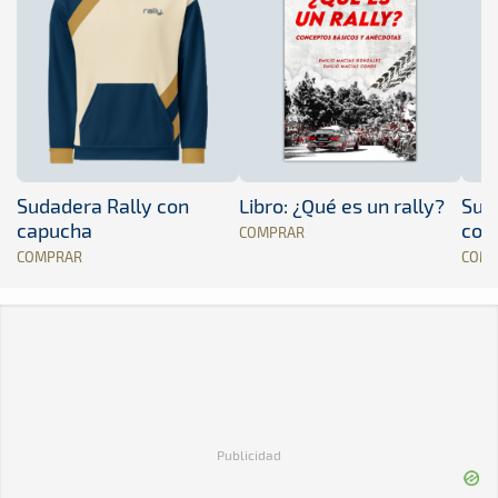
Sudadera Rally con
Libro: ¿Qué es un rally?
Sud
capucha
con
COMPRAR
COMPRAR
COM
Publicidad