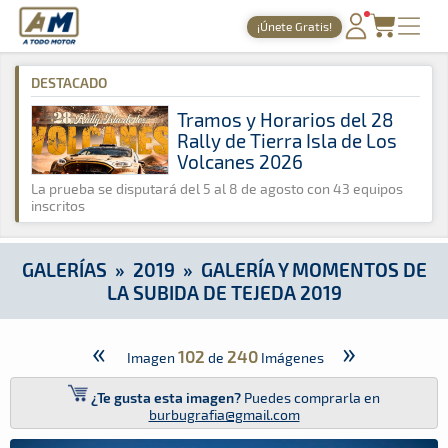
A Todo Motor
· Revista del motor desde 1999
¡Únete Gratis!
A Todo Motor
»
Galerías
»
2019
»
Galería y Momentos de la Su
PORTADA
DESTACADO
TIEMPOS ONLINE
Tramos y Horarios del 28
Rally de Tierra Isla de Los
NOTICIAS
Volcanes 2026
AGENDA
La prueba se disputará del 5 al 8 de agosto con 43 equipos
inscritos
GALERÍAS
TIENDA
GALERÍAS
»
2019
»
GALERÍA Y MOMENTOS DE
LA SUBIDA DE TEJEDA 2019
ARCHIVO
«
»
102
240
Imagen
de
Imágenes
¿Te gusta esta imagen?
Puedes comprarla en
burbugrafia@gmail.com