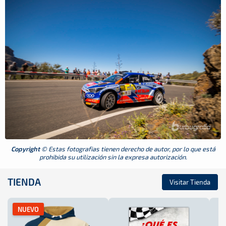
Copyright
© Estas fotografias tienen derecho de autor, por lo que está
prohibida su utilización sin la expresa autorización.
TIENDA
Visitar Tienda
NUEVO