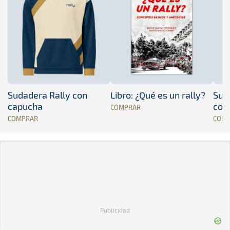
Sudadera Rally con
Libro: ¿Qué es un rally?
Sud
capucha
con
COMPRAR
COMPRAR
COM
Publicidad