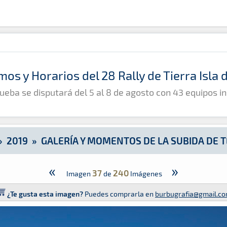
bida de Tejeda 2019
mos y Horarios del 28 Rally de Tierra Isla
ueba se disputará del 5 al 8 de agosto con 43 equipos in
»
2019
»
GALERÍA Y MOMENTOS DE LA SUBIDA DE T
«
»
37
240
Imagen
de
Imágenes
¿Te gusta esta imagen?
Puedes comprarla en
burbugrafia@gmail.c