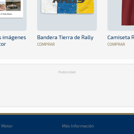
es imágenes
Bandera Tierra de Rally
Camiseta R
tor
COMPRAR
COMPRAR
Publicidad
o Motor
Más Información