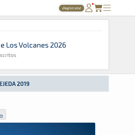
¡Regístrate!
PORTADA
TIEMPOS ONLINE
 de Los Volcanes 2026
NOTICIAS
scritos
AGENDA
GALERÍAS
TIENDA
EJEDA 2019
ARCHIVO
om