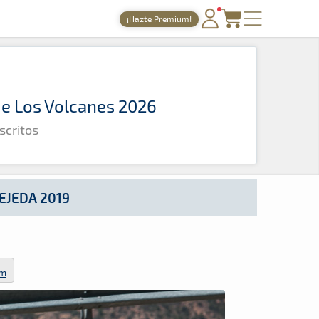
¡Hazte Premium!
PORTADA
TIEMPOS ONLINE
 de Los Volcanes 2026
NOTICIAS
scritos
AGENDA
GALERÍAS
TIENDA
EJEDA 2019
ARCHIVO
om