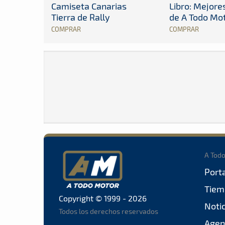
Camiseta Canarias
Libro: Mejor
Tierra de Rally
de A Todo Mo
COMPRAR
COMPRAR
A Tod
Port
Tiem
Copyright © 1999 - 2026
Noti
Todos los derechos reservados
Agen