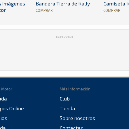
es imágenes
Bandera Tierra de Rally
Camiseta R
tor
COMPRAR
COMPRAR
Publicidad
o Motor
Más Información
ada
Club
pos Online
Tienda
cias
Sobre nosotros
da
Contactar