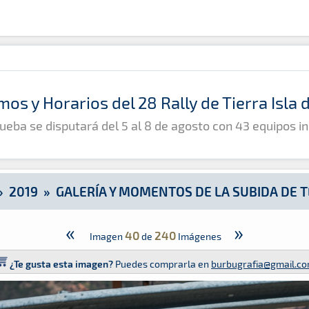
bida de Tejeda 2019
mos y Horarios del 28 Rally de Tierra Isla
ueba se disputará del 5 al 8 de agosto con 43 equipos in
»
2019
»
GALERÍA Y MOMENTOS DE LA SUBIDA DE T
«
»
40
240
Imagen
de
Imágenes
¿Te gusta esta imagen?
Puedes comprarla en
burbugrafia@gmail.c