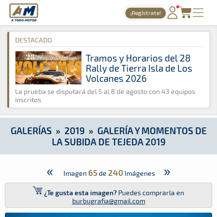
A Todo Motor
· Revista del motor desde 1999
¡Regístrate!
A Todo Motor
»
Galerías
»
2019
»
Galería y Momentos de la Su
PORTADA
DESTACADO
TIEMPOS ONLINE
Tramos y Horarios del 28
Rally de Tierra Isla de Los
NOTICIAS
Volcanes 2026
AGENDA
La prueba se disputará del 5 al 8 de agosto con 43 equipos
inscritos
GALERÍAS
TIENDA
GALERÍAS
»
2019
»
GALERÍA Y MOMENTOS DE
LA SUBIDA DE TEJEDA 2019
ARCHIVO
«
»
65
240
Imagen
de
Imágenes
¿Te gusta esta imagen?
Puedes comprarla en
burbugrafia@gmail.com