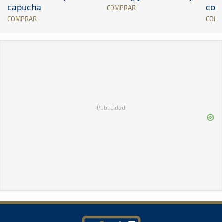
capucha
con
COMPRAR
COMPRAR
COM
Publicidad