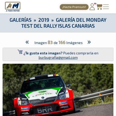
A Todo Motor
· Revista del motor desde 1999
¡Hazte Premium!
A Todo Motor
»
Galerías
»
2019
»
Galería del Monday Test del R
PORTADA
GALERÍAS
»
2019
»
GALERÍA DEL MONDAY
TEST DEL RALLY ISLAS CANARIAS
TIEMPOS ONLINE
NOTICIAS
«
»
83
166
Imagen
de
Imágenes
AGENDA
¿Te gusta esta imagen?
Puedes comprarla en
burbugrafia@gmail.com
GALERÍAS
TIENDA
ARCHIVO