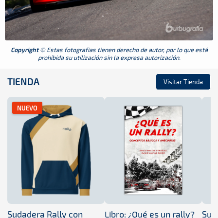
Copyright
© Estas fotografias tienen derecho de autor, por lo que está
prohibida su utilización sin la expresa autorización.
TIENDA
Visitar Tienda
NUEVO
Sudadera Rally con
Libro: ¿Qué es un rally?
Sud