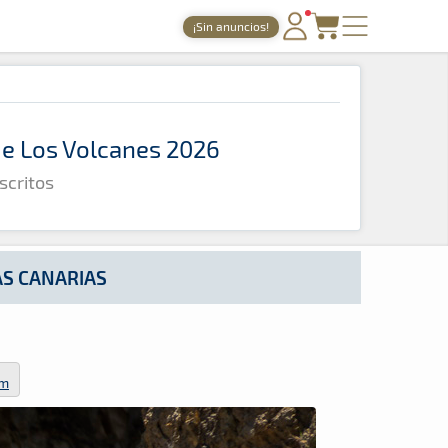
¡Sin anuncios!
PORTADA
TIEMPOS ONLINE
 de Los Volcanes 2026
NOTICIAS
scritos
AGENDA
GALERÍAS
TIENDA
AS CANARIAS
ARCHIVO
om