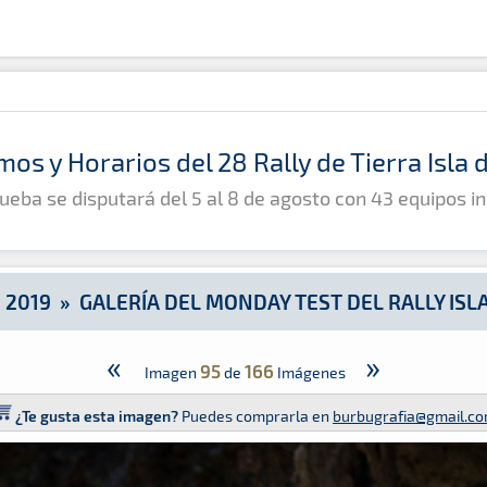
ally Islas Canarias
mos y Horarios del 28 Rally de Tierra Isla
ueba se disputará del 5 al 8 de agosto con 43 equipos in
»
2019
»
GALERÍA DEL MONDAY TEST DEL RALLY ISL
«
»
95
166
Imagen
de
Imágenes
¿Te gusta esta imagen?
Puedes comprarla en
burbugrafia@gmail.c