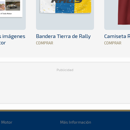
es imágenes
Bandera Tierra de Rally
Camiseta R
tor
COMPRAR
COMPRAR
Publicidad
o Motor
Más Información