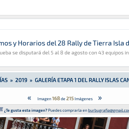
s Canarias
mos y Horarios del 28 Rally de Tierra Isla
ueba se disputará del 5 al 8 de agosto con 43 equipos in
ÍAS
»
2019
»
GALERÍA ETAPA 1 DEL RALLY ISLAS C
«
»
168
215
Imagen
de
Imágenes
¿Te gusta esta imagen?
Puedes comprarla en
burbugrafia@gmail.c