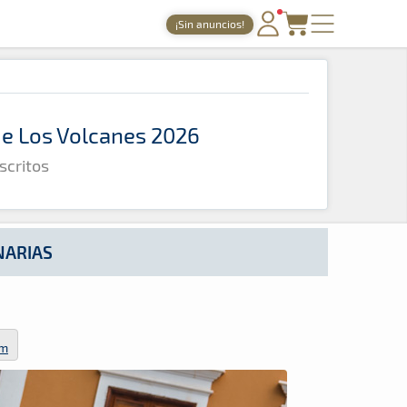
¡Sin anuncios!
PORTADA
TIEMPOS ONLINE
 de Los Volcanes 2026
NOTICIAS
scritos
AGENDA
GALERÍAS
TIENDA
ANARIAS
ARCHIVO
om