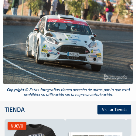
Copyright
© Estas fotografias tienen derecho de autor, por lo que está
prohibida su utilización sin la expresa autorización.
TIENDA
Visitar Tienda
NUEVO