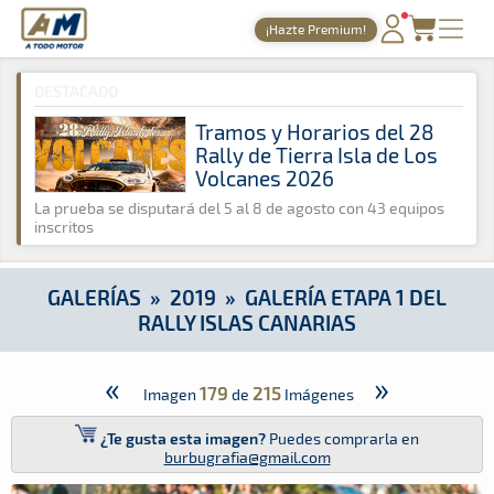
A Todo Motor
· Revista del motor desde 1999
¡Hazte Premium!
A Todo Motor
»
Galerías
»
2019
»
Galería Etapa 1 del Rally Isla
PORTADA
DESTACADO
TIEMPOS ONLINE
Tramos y Horarios del 28
Rally de Tierra Isla de Los
NOTICIAS
Volcanes 2026
AGENDA
La prueba se disputará del 5 al 8 de agosto con 43 equipos
inscritos
GALERÍAS
TIENDA
GALERÍAS
»
2019
»
GALERÍA ETAPA 1 DEL
RALLY ISLAS CANARIAS
ARCHIVO
«
»
179
215
Imagen
de
Imágenes
¿Te gusta esta imagen?
Puedes comprarla en
burbugrafia@gmail.com