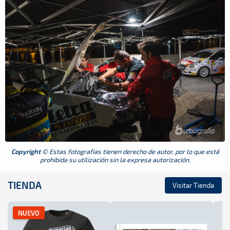
Copyright
© Estas fotografias tienen derecho de autor, por lo que está
prohibida su utilización sin la expresa autorización.
TIENDA
Visitar Tienda
NUEVO