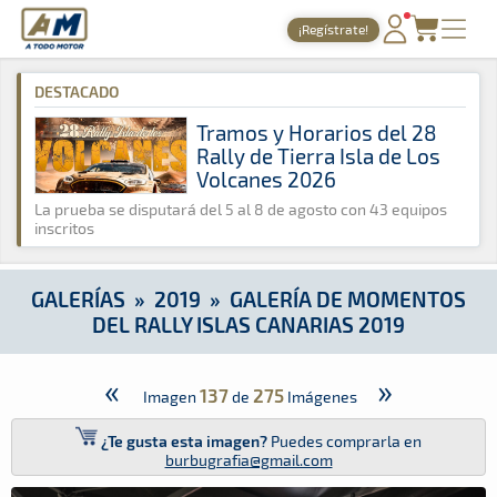
A Todo Motor
· Revista del motor desde 1999
¡Regístrate!
A Todo Motor
»
Galerías
»
2019
»
Galería de Momentos del Rall
PORTADA
DESTACADO
TIEMPOS ONLINE
Tramos y Horarios del 28
Rally de Tierra Isla de Los
NOTICIAS
Volcanes 2026
AGENDA
La prueba se disputará del 5 al 8 de agosto con 43 equipos
inscritos
GALERÍAS
TIENDA
GALERÍAS
»
2019
»
GALERÍA DE MOMENTOS
DEL RALLY ISLAS CANARIAS 2019
ARCHIVO
«
»
137
275
Imagen
de
Imágenes
¿Te gusta esta imagen?
Puedes comprarla en
burbugrafia@gmail.com