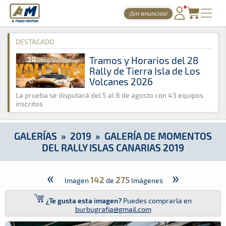
A Todo Motor
· Revista del motor desde 1999
¡Sin anuncios!
A Todo Motor
»
Galerías
»
2019
»
Galería de Momentos del Rall
PORTADA
DESTACADO
TIEMPOS ONLINE
Tramos y Horarios del 28
Rally de Tierra Isla de Los
NOTICIAS
Volcanes 2026
AGENDA
La prueba se disputará del 5 al 8 de agosto con 43 equipos
inscritos
GALERÍAS
TIENDA
GALERÍAS
»
2019
»
GALERÍA DE MOMENTOS
DEL RALLY ISLAS CANARIAS 2019
ARCHIVO
«
»
142
275
Imagen
de
Imágenes
¿Te gusta esta imagen?
Puedes comprarla en
burbugrafia@gmail.com