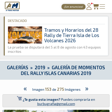
A Todo Motor
· Revista del motor desde 1999
¡Sin anuncios!
A Todo Motor
»
Galerías
»
2019
»
Galería de Momentos del Rall
PORTADA
DESTACADO
TIEMPOS ONLINE
Tramos y Horarios del 28
Rally de Tierra Isla de Los
NOTICIAS
Volcanes 2026
AGENDA
La prueba se disputará del 5 al 8 de agosto con 43 equipos
inscritos
GALERÍAS
TIENDA
GALERÍAS
»
2019
»
GALERÍA DE MOMENTOS
DEL RALLY ISLAS CANARIAS 2019
ARCHIVO
«
»
153
275
Imagen
de
Imágenes
¿Te gusta esta imagen?
Puedes comprarla en
burbugrafia@gmail.com