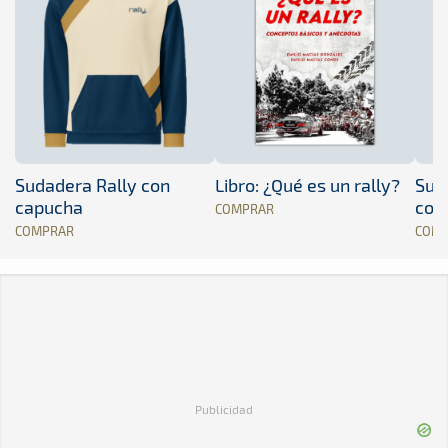
Sudadera Rally con
Libro: ¿Qué es un rally?
Sud
capucha
con
COMPRAR
COMPRAR
COM
Publicidad