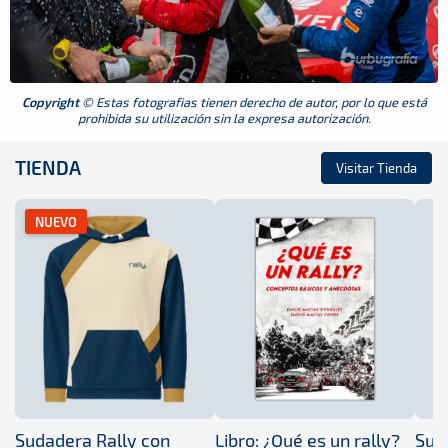
Copyright
© Estas fotografias tienen derecho de autor, por lo que está
prohibida su utilización sin la expresa autorización.
TIENDA
Visitar Tienda
NUEVO
Sudadera Rally con
Libro: ¿Qué es un rally?
Sud