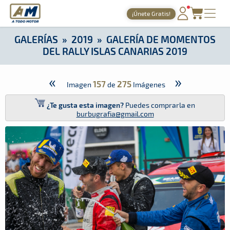
A Todo Motor
· Revista del motor desde 1999
¡Únete Gratis!
A Todo Motor
»
Galerías
»
2019
»
Galería de Momentos del Rall
PORTADA
GALERÍAS
»
2019
»
GALERÍA DE MOMENTOS
DEL RALLY ISLAS CANARIAS 2019
TIEMPOS ONLINE
NOTICIAS
«
»
157
275
Imagen
de
Imágenes
AGENDA
¿Te gusta esta imagen?
Puedes comprarla en
burbugrafia@gmail.com
GALERÍAS
TIENDA
ARCHIVO