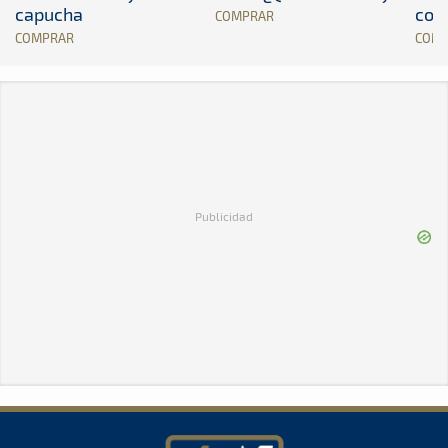
capucha
con
COMPRAR
COMPRAR
COM
Publicidad