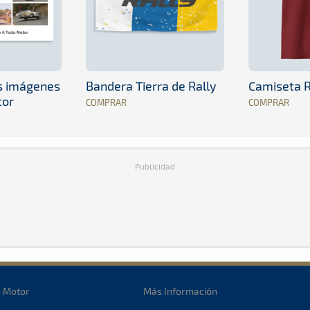
es imágenes
Bandera Tierra de Rally
Camiseta R
tor
COMPRAR
COMPRAR
Publicidad
o Motor
Más Información