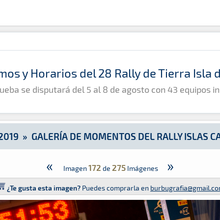
y Islas Canarias 2019
mos y Horarios del 28 Rally de Tierra Isla
ueba se disputará del 5 al 8 de agosto con 43 equipos in
2019
»
GALERÍA DE MOMENTOS DEL RALLY ISLAS C
«
»
172
275
Imagen
de
Imágenes
¿Te gusta esta imagen?
Puedes comprarla en
burbugrafia@gmail.c