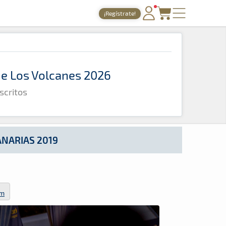
¡Regístrate!
PORTADA
TIEMPOS ONLINE
 de Los Volcanes 2026
NOTICIAS
scritos
AGENDA
GALERÍAS
TIENDA
ANARIAS 2019
ARCHIVO
om