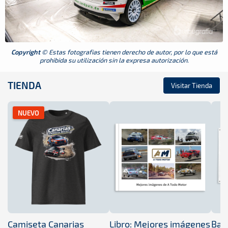
Copyright
© Estas fotografias tienen derecho de autor, por lo que está
prohibida su utilización sin la expresa autorización.
TIENDA
Visitar Tienda
NUEVO
Camiseta Canarias
Libro: Mejores imágenes
Band