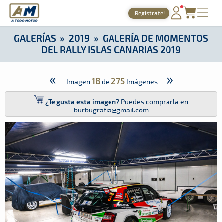
A Todo Motor
· Revista del motor desde 1999
¡Regístrate!
A Todo Motor
»
Galerías
»
2019
»
Galería de Momentos del Rall
PORTADA
GALERÍAS
»
2019
»
GALERÍA DE MOMENTOS
DEL RALLY ISLAS CANARIAS 2019
TIEMPOS ONLINE
NOTICIAS
«
»
18
275
Imagen
de
Imágenes
AGENDA
¿Te gusta esta imagen?
Puedes comprarla en
burbugrafia@gmail.com
GALERÍAS
TIENDA
ARCHIVO