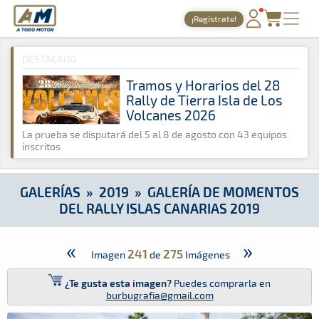
A Todo Motor
· Revista del motor desde 1999
¡Regístrate!
A Todo Motor
»
Galerías
»
2019
»
Galería de Momentos del Rall
PORTADA
DESTACADO
TIEMPOS ONLINE
Tramos y Horarios del 28
Rally de Tierra Isla de Los
NOTICIAS
Volcanes 2026
AGENDA
La prueba se disputará del 5 al 8 de agosto con 43 equipos
inscritos
GALERÍAS
TIENDA
GALERÍAS
»
2019
»
GALERÍA DE MOMENTOS
DEL RALLY ISLAS CANARIAS 2019
ARCHIVO
«
»
241
275
Imagen
de
Imágenes
¿Te gusta esta imagen?
Puedes comprarla en
burbugrafia@gmail.com