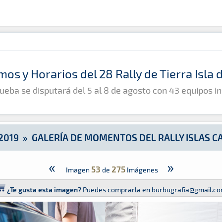
y Islas Canarias 2019
mos y Horarios del 28 Rally de Tierra Isla
ueba se disputará del 5 al 8 de agosto con 43 equipos in
2019
»
GALERÍA DE MOMENTOS DEL RALLY ISLAS C
«
»
53
275
Imagen
de
Imágenes
¿Te gusta esta imagen?
Puedes comprarla en
burbugrafia@gmail.c