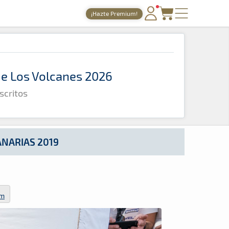
¡Hazte Premium!
PORTADA
TIEMPOS ONLINE
 de Los Volcanes 2026
NOTICIAS
scritos
AGENDA
GALERÍAS
TIENDA
ANARIAS 2019
ARCHIVO
om