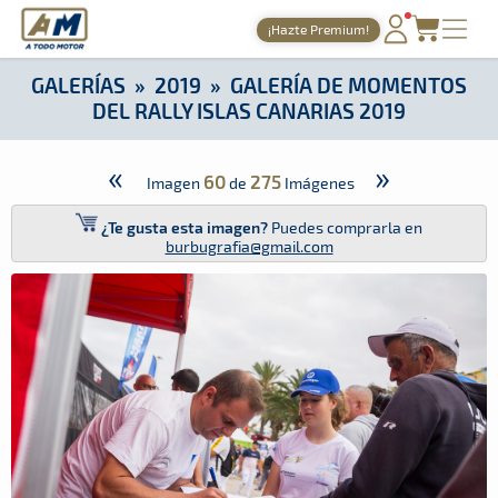
A Todo Motor
· Revista del motor desde 1999
¡Hazte Premium!
A Todo Motor
»
Galerías
»
2019
»
Galería de Momentos del Rall
PORTADA
GALERÍAS
»
2019
»
GALERÍA DE MOMENTOS
DEL RALLY ISLAS CANARIAS 2019
TIEMPOS ONLINE
NOTICIAS
«
»
60
275
Imagen
de
Imágenes
AGENDA
¿Te gusta esta imagen?
Puedes comprarla en
burbugrafia@gmail.com
GALERÍAS
TIENDA
ARCHIVO