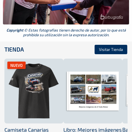
Copyright
© Estas fotografias tienen derecho de autor, por lo que está
prohibida su utilización sin la expresa autorización.
TIENDA
Visitar Tienda
NUEVO
Camiseta Canarias
Libro: Mejores imágenes
Band