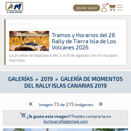
A Todo Motor
· Revista del motor desde 1999
¡Quitar publi!
A Todo Motor
»
Galerías
»
2019
»
Galería de Momentos del Rall
PORTADA
DESTACADO
TIEMPOS ONLINE
Tramos y Horarios del 28
Rally de Tierra Isla de Los
NOTICIAS
Volcanes 2026
AGENDA
La prueba se disputará del 5 al 8 de agosto con 43 equipos
inscritos
GALERÍAS
TIENDA
GALERÍAS
»
2019
»
GALERÍA DE MOMENTOS
DEL RALLY ISLAS CANARIAS 2019
ARCHIVO
«
»
73
275
Imagen
de
Imágenes
¿Te gusta esta imagen?
Puedes comprarla en
burbugrafia@gmail.com