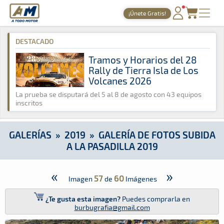
A Todo Motor
· Revista del motor desde 1999
¡Únete Gratis!
A Todo Motor
»
Galerías
»
2019
»
Galería de Fotos Subida a La
PORTADA
DESTACADO
TIEMPOS ONLINE
Tramos y Horarios del 28
Rally de Tierra Isla de Los
NOTICIAS
Volcanes 2026
AGENDA
La prueba se disputará del 5 al 8 de agosto con 43 equipos
inscritos
GALERÍAS
TIENDA
GALERÍAS
»
2019
»
GALERÍA DE FOTOS SUBIDA
A LA PASADILLA 2019
ARCHIVO
«
»
57
60
Imagen
de
Imágenes
¿Te gusta esta imagen?
Puedes comprarla en
burbugrafia@gmail.com