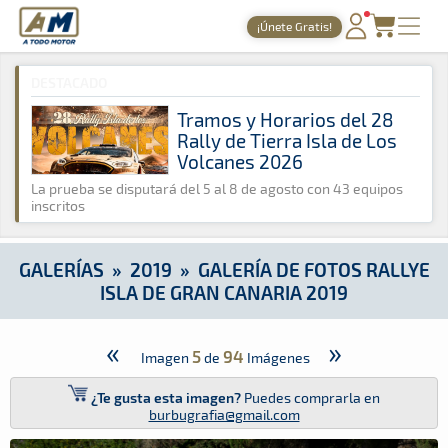
A Todo Motor
· Revista del motor desde 1999
¡Únete Gratis!
A Todo Motor
»
Galerías
»
2019
»
Galería de Fotos Rallye Isla 
PORTADA
DESTACADO
TIEMPOS ONLINE
Tramos y Horarios del 28
Rally de Tierra Isla de Los
NOTICIAS
Volcanes 2026
AGENDA
La prueba se disputará del 5 al 8 de agosto con 43 equipos
inscritos
GALERÍAS
TIENDA
GALERÍAS
»
2019
»
GALERÍA DE FOTOS RALLYE
ISLA DE GRAN CANARIA 2019
ARCHIVO
«
»
5
94
Imagen
de
Imágenes
¿Te gusta esta imagen?
Puedes comprarla en
burbugrafia@gmail.com