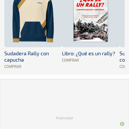
Sudadera Rally con
Libro: ¿Qué es un rally?
Sud
capucha
con
COMPRAR
COMPRAR
COM
Publicidad