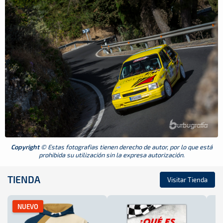
Copyright
© Estas fotografias tienen derecho de autor, por lo que está
prohibida su utilización sin la expresa autorización.
TIENDA
Visitar Tienda
NUEVO