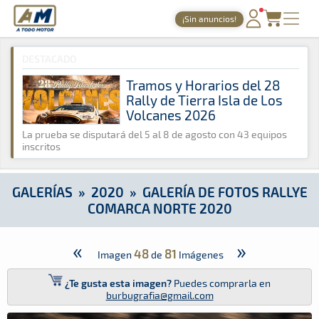
A Todo Motor
· Revista del motor desde 1999
¡Sin anuncios!
A Todo Motor
»
Galerías
»
2020
»
Galería de Fotos Rallye Co
PORTADA
DESTACADO
TIEMPOS ONLINE
Tramos y Horarios del 28
Rally de Tierra Isla de Los
NOTICIAS
Volcanes 2026
AGENDA
La prueba se disputará del 5 al 8 de agosto con 43 equipos
inscritos
GALERÍAS
TIENDA
GALERÍAS
»
2020
»
GALERÍA DE FOTOS RALLYE
COMARCA NORTE 2020
ARCHIVO
«
»
48
81
Imagen
de
Imágenes
¿Te gusta esta imagen?
Puedes comprarla en
burbugrafia@gmail.com