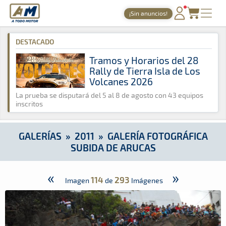
A Todo Motor
· Revista del motor desde 1999
¡Sin anuncios!
A Todo Motor
»
Galerías
»
2011
»
Galería Fotográfica Subida d
PORTADA
DESTACADO
TIEMPOS ONLINE
Tramos y Horarios del 28
Rally de Tierra Isla de Los
NOTICIAS
Volcanes 2026
AGENDA
La prueba se disputará del 5 al 8 de agosto con 43 equipos
inscritos
GALERÍAS
TIENDA
GALERÍAS
»
2011
»
GALERÍA FOTOGRÁFICA
SUBIDA DE ARUCAS
ARCHIVO
«
»
114
293
Imagen
de
Imágenes