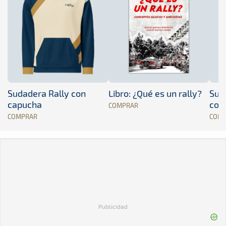
Sudadera Rally con
Libro: ¿Qué es un rally?
Sud
capucha
con
COMPRAR
COMPRAR
COM
Publicidad