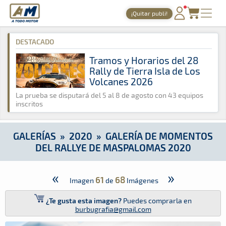
A Todo Motor
· Revista del motor desde 1999
¡Quitar publi!
A Todo Motor
»
Galerías
»
2020
»
Galería de Momentos del R
PORTADA
DESTACADO
TIEMPOS ONLINE
Tramos y Horarios del 28
Rally de Tierra Isla de Los
NOTICIAS
Volcanes 2026
AGENDA
La prueba se disputará del 5 al 8 de agosto con 43 equipos
inscritos
GALERÍAS
TIENDA
GALERÍAS
»
2020
»
GALERÍA DE MOMENTOS
DEL RALLYE DE MASPALOMAS 2020
ARCHIVO
«
»
61
68
Imagen
de
Imágenes
¿Te gusta esta imagen?
Puedes comprarla en
burbugrafia@gmail.com