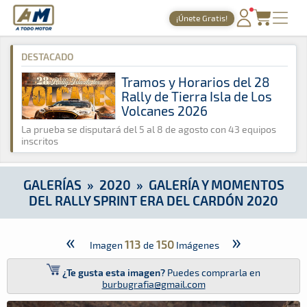
A Todo Motor
· Revista del motor desde 1999
¡Únete Gratis!
A Todo Motor
»
Galerías
»
2020
»
Galería y Momentos del Rall
PORTADA
DESTACADO
TIEMPOS ONLINE
Tramos y Horarios del 28
Rally de Tierra Isla de Los
NOTICIAS
Volcanes 2026
AGENDA
La prueba se disputará del 5 al 8 de agosto con 43 equipos
inscritos
GALERÍAS
TIENDA
GALERÍAS
»
2020
»
GALERÍA Y MOMENTOS
DEL RALLY SPRINT ERA DEL CARDÓN 2020
ARCHIVO
«
»
113
150
Imagen
de
Imágenes
¿Te gusta esta imagen?
Puedes comprarla en
burbugrafia@gmail.com